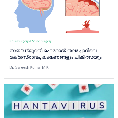
Neurosurgery & Spine Surgery
സബ്‍ഡ്യൂറൽ ഹെമറാജ്: തലച്ചോറിലെ
രക്തസ്രാവം, ലക്ഷണങ്ങളും ചികിത്സയും
Dr. Sareesh Kumar M K